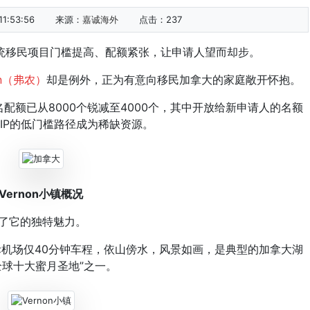
1:53:56
来源：
嘉诚海外
点击：
237
移民项目门槛提高、配额紧张，让申请人望而却步。
on（弗农）
却是例外，正为有意向移民加拿大的家庭敞开怀抱。
配额已从8000个锐减至4000个，其中开放给新申请人的名额
CIP的低门槛路径成为稀缺资源。
Vernon小镇概况
就了它的独特魅力。
场仅40分钟车程，依山傍水，风景如画，是典型的加拿大湖
全球十大蜜月圣地”之一。