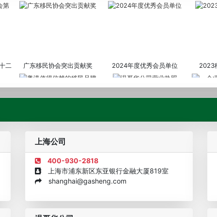
十二
广东移民协会突出贡献奖
2024年度优秀会员单位
202
粤港值得信赖的移民品牌
温哥华公司营业执照
企业诚信
上海公司
400-930-2818
上海市浦东新区东亚银行金融大厦819室
shanghai@gasheng.com
机构
欧美澳年度表现移民团队
美国投资移民中介机构30强
加拿大