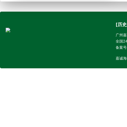
[历史
广州嘉诚
全国24
备案号
嘉诚海