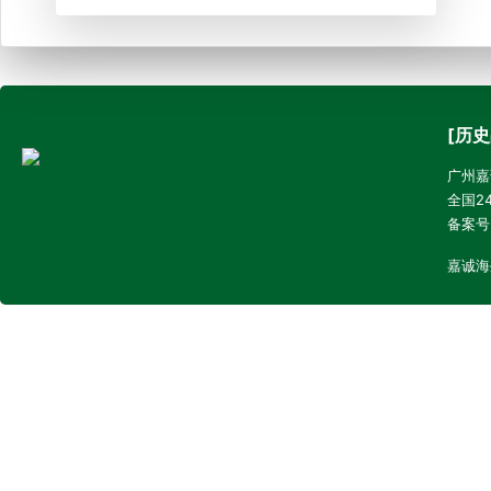
[历史
广州嘉诚
全国24
备案号
嘉诚海