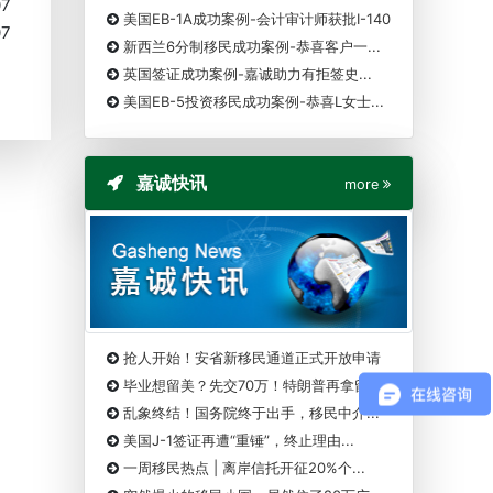
07
美国EB-1A成功案例-会计审计师获批I-140
07
新西兰6分制移民成功案例-恭喜客户一...
英国签证成功案例-嘉诚助力有拒签史...
美国EB-5投资移民成功案例-恭喜L女士...
嘉诚快讯
more
抢人开始！安省新移民通道正式开放申请
毕业想留美？先交70万！特朗普再拿留...
乱象终结！国务院终于出手，移民中介...
美国J-1签证再遭“重锤”，终止理由...
一周移民热点 | 离岸信托开征20%个...