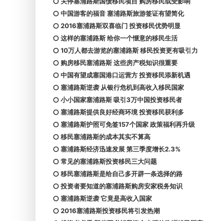
关停塞浦路斯国债移民项目 购房移民或受影响
中国游客的福音 塞浦路斯旅游签证有望简化
2016塞浦路斯双喜临门 投资移民优势明显
这样的塞浦路斯 给你一个惬意的移民生活
10万人都去游览的塞浦路斯 移民投资更有吸引力
购房移民塞浦路斯 这些房产税知识很重要
中国有望成塞国港口运营方 投资移民添新机遇
塞浦路斯逆袭 从银行危机到高收入移民国家
小小国家塞浦路斯 吸引3万中国投资移民者
塞浦路斯提供良好经商环境 投资移民获利多
塞浦路斯护照可免签157个国家 政策福利再升级
移民塞浦路斯的成本其实不算高
塞浦路斯经济迅速发展 第三季度增长2.3%
常见的塞浦路斯投资移民三大问题
移民塞浦路斯是给自己多开辟一条选择的路
投资者要知道的塞浦路斯购房安家税务知识
塞浦路斯逆袭 它竟是高收入国家
2016塞浦路斯投资移民将引发热潮