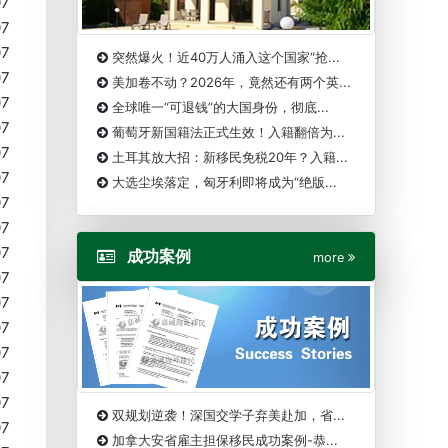
07
07
07
突然爆火！近40万人涌入这个国家“抢...
07
美加卷不动？2026年，竟然还有两个英...
07
全球唯一“可退钱”的大国身份，彻底...
07
葡萄牙新国籍法正式生效！入籍翻倍为...
07
土耳其放大招：新移民免税20年？入籍...
07
大选尘埃落定，匈牙利即将成为“绝版...
07
07
07
成功案例
more
07
07
07
07
07
07
双规划逆袭！深国交学子弃美赴加，省...
07
加拿大安省雇主担保移民成功案例-恭...