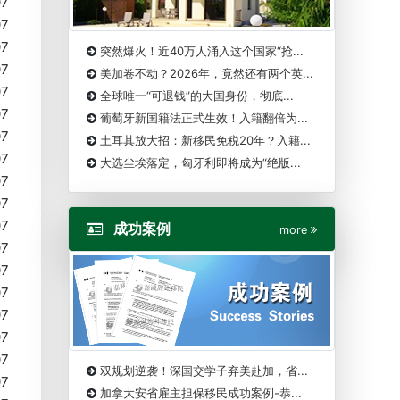
07
07
07
突然爆火！近40万人涌入这个国家“抢...
07
美加卷不动？2026年，竟然还有两个英...
07
全球唯一“可退钱”的大国身份，彻底...
07
葡萄牙新国籍法正式生效！入籍翻倍为...
07
土耳其放大招：新移民免税20年？入籍...
07
大选尘埃落定，匈牙利即将成为“绝版...
07
07
07
成功案例
more
07
07
07
07
07
07
双规划逆袭！深国交学子弃美赴加，省...
07
加拿大安省雇主担保移民成功案例-恭...