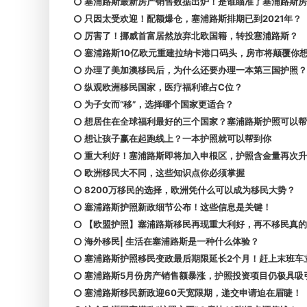
塞浦路斯最新房产销售数据出炉！是谁瞄准了塞浦路斯房
只因太受欢迎！配额爆仓，塞浦路斯排期已到2021年？
厉害了！挪威首富居然放弃北欧国籍，转投塞浦路斯？
塞浦路斯10亿欧元重建拉纳卡港口码头，房市将颠覆你
办理了美加澳移民后，为什么还要办理一本第三国护照？
纵观欧洲移民国家，医疗福利谁占C位？
为子女而“移”，选择哪个国家更适合？
想居住在全球福利最好的三个国家？塞浦路斯护照可以帮
想让孩子赢在起跑线上？一本护照就可以帮到你
重大利好！塞浦路斯即将加入申根区，护照含金量再次升
欧洲移民大不同，这些知识点你必须掌握
8200万移民的选择，欧洲凭什么可以成为移民大势？
塞浦路斯护照新政细节公布！这些信息是关键！
【欧盟护照】塞浦路斯移民再现重大利好，再不移民真的
海外移民| 生活在塞浦路斯是一种什么体验？
塞浦路斯护照移民变政最后期限延长2个月！赶上末班车立
塞浦路斯5月份房产销售额暴涨，护照投资项目仍极具吸
塞浦路斯移民新政迎60天宽限期，递交申请迫在眉睫！