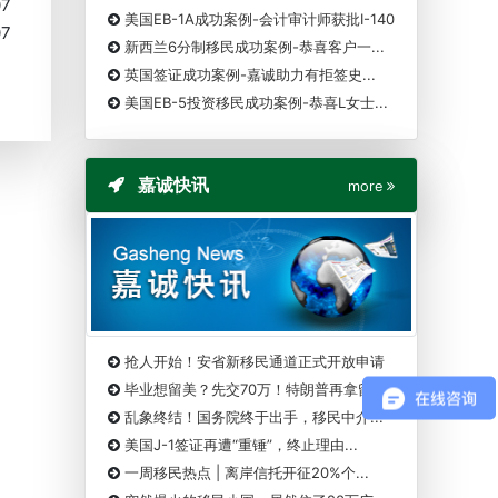
07
美国EB-1A成功案例-会计审计师获批I-140
07
新西兰6分制移民成功案例-恭喜客户一...
英国签证成功案例-嘉诚助力有拒签史...
美国EB-5投资移民成功案例-恭喜L女士...
嘉诚快讯
more
抢人开始！安省新移民通道正式开放申请
毕业想留美？先交70万！特朗普再拿留...
乱象终结！国务院终于出手，移民中介...
美国J-1签证再遭“重锤”，终止理由...
一周移民热点 | 离岸信托开征20%个...