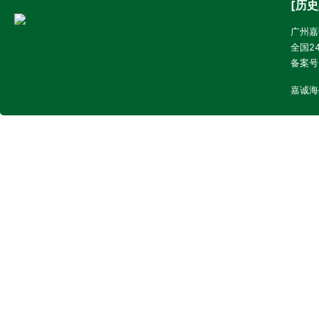
[历史
广州嘉诚
全国24
备案号
嘉诚海