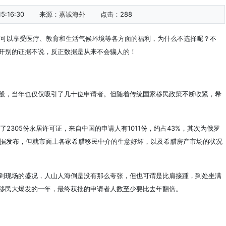
:16:30
来源：
嘉诚海外
点击：
288
又可以享受医疗、教育和生活气候环境等各方面的福利，为什么不选择呢？不
开别的证据不说，反正数据是从来不会骗人的！
般，当年也仅仅吸引了几十位申请者。但随着传统国家移民政策不断收紧，希
了2305份永居许可证，来自中国的申请人有1011份，约占43%，其次为俄罗
威数据发布，但就市面上各家希腊移民中介的生意好坏，以及希腊房产市场的状况
到现场的盛况，人山人海倒是没有那么夸张，但也可谓是比肩接踵，到处坐满
移民大爆发的一年，最终获批的申请者人数至少要比去年翻倍。