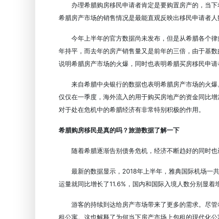
办理希腊购房移民申请者肯定是要购置房产的，当下
希腊房产市场的销售情况是最能直观反映出移民申请者人
今年上半年的官方数据尚未发布，但是从希腊各个律
年持平，而去年的房产销售量又是前年的三倍，由于基数
说明希腊房产市场的火爆，同时也表明希腊买房移民申请
来自希腊中央银行的数据也表明希腊房产市场的火爆
仅仅在一季度，海外流入的用于购买房地产的资金同比增
对于处在危机中的希腊经济有非常特别积极的作用。
希腊购房移民是真的吗？旅游数据了解一下
随着希腊逐渐告别债务危机，经济不断趋好的同时也
最新的数据显示，2018年上半年，雅典国际机场一
运量就同比增长了11.6%，国内和国际入境人数分别显着增加
游客的持续到达给房产市场带来了更多的需求。尽管
租公寓。这也解释了为何当下房产市场上包租的现代化公