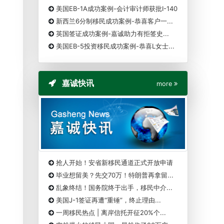
美国EB-1A成功案例-会计审计师获批I-140
新西兰6分制移民成功案例-恭喜客户一...
英国签证成功案例-嘉诚助力有拒签史...
美国EB-5投资移民成功案例-恭喜L女士...
嘉诚快讯
more
抢人开始！安省新移民通道正式开放申请
毕业想留美？先交70万！特朗普再拿留...
乱象终结！国务院终于出手，移民中介...
美国J-1签证再遭“重锤”，终止理由...
一周移民热点 | 离岸信托开征20%个...