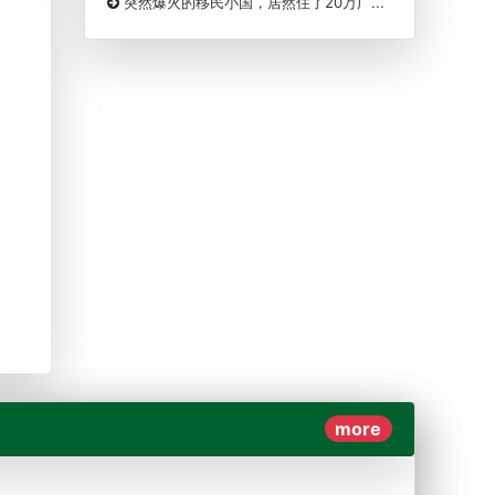
突然爆火的移民小国，居然住了20万广...
more