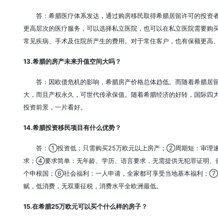
答：希腊医疗体系发达，通过购房移民取得希腊居留许可的投资
更高层次的医疗服务，可以选择私立医院，也可以在私立医院需要购
常见疾病、手术及住院所产生的费用。对于常住客户，也有保额更高
13.希腊的房产未来升值空间大吗？
答：因欧债危机的影响，希腊房产价格总体趋低。而随着希腊居
大，而且产权永久，可世代传承保值。随着希腊经济的好转，国际四大
投资前景，一片看好。
14.希腊投资移民项目有什么优势？
答：①投资低：只需购买25万欧元以上房产；②周期短：审理速
求；④要求简单：无年龄、学历、语言要求，无需提供无犯罪证明、
个申根国；⑥社会福利：一人申请，全家都可享受当地基本福利；⑦
赋，低消费，无双重征税，消费水平全欧洲最低。
15.在希腊25万欧元可以买个什么样的房子？