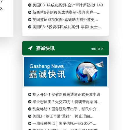
27
美国EB-1A成功案例-会计审计师获批I-140
23
新西兰6分制移民成功案例-恭喜客户一...
英国签证成功案例-嘉诚助力有拒签史...
美国EB-5投资移民成功案例-恭喜L女士...
嘉诚快讯
more
抢人开始！安省新移民通道正式开放申请
毕业想留美？先交70万！特朗普再拿留...
乱象终结！国务院终于出手，移民中介...
美国J-1签证再遭“重锤”，终止理由...
一周移民热点 | 离岸信托开征20%个...