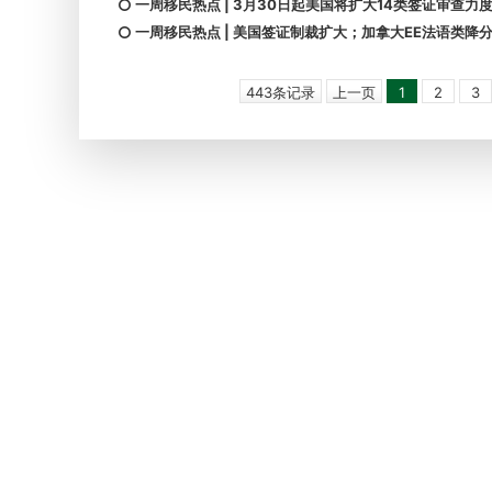
一周移民热点 | 3月30日起美国将扩大14类签证审查力
一周移民热点 | 美国签证制裁扩大；加拿大EE法语类降分
443条记录
上一页
1
2
3