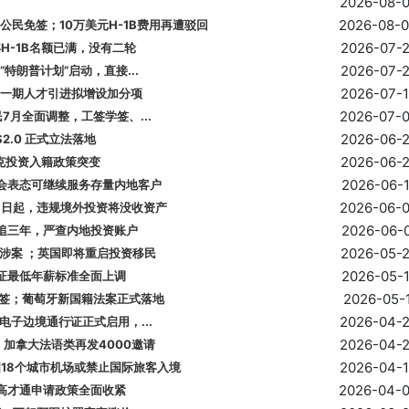
2026-08-
2026-08-
公民免签；10万美元H-1B费用再遭驳回
2026-07-
年H-1B名额已满，没有二轮
2026-07-
特朗普计划”启动，直接...
2026-07-
门新一期人才引进拟增设加分项
2026-07-
7月全面调整，工签学签、...
2026-06-
2.0 正式立法落地
2026-06-
尼克投资入籍政策突变
2026-06-
监会表态可继续服务存量内地客户
2026-06-
月1日起，违规境外投资将没收资产
2026-06-
港倒追三年，严查内地投资账户
2026-05-
生涉案 ；英国即将重启投资移民
2026-05-
2签证最低年薪标准全面上调
2026-05-
拒签；葡萄牙新国籍法案正式落地
2026-04-
电子边境通行证正式启用，...
2026-04-
；加拿大法语类再发4000邀请
2026-04-
国18个城市机场或禁止国际旅客入境
2026-04-
港高才通申请政策全面收紧