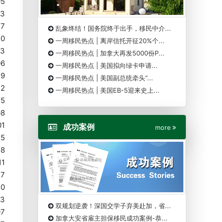
05
03
27
乱象终结！国务院终于出手，移民中介...
20
一周移民热点 | 离岸信托开征20%个...
13
一周移民热点 | 加拿大再发5000份P...
06
一周移民热点 | 美国拟向绿卡申请...
29
一周移民热点 | 美国副总统牵头“...
22
一周移民热点 | 美国EB-5迎来史上...
15
08
01
成功案例
more
25
18
11
27
20
13
双规划逆袭！深国交学子弃美赴加，省...
07
加拿大安省雇主担保移民成功案例-恭...