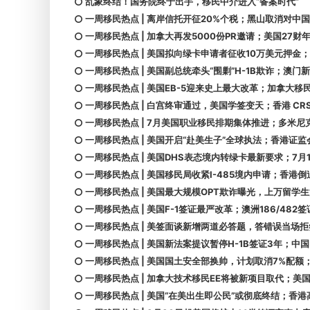
乱象终结！国务院终于出手，移民中介进入“备案时代”
一周移民热点 | 离岸信托开征20%个税；黑山取消对中国
一周移民热点 | 加拿大再发5000份PR邀请；美国27财
一周移民热点 | 美国拟向绿卡申请者征收10万美元押金；“
一周移民热点 | 美国副总统牵头“围剿”H-1B欺诈；澳
一周移民热点 | 美国EB-5迎来史上最大改革；加拿大移民
一周移民热点 | 白宫终审通过，美国学签变天；香港 CRS
一周移民热点 | 7月美国职业移民排期集体推进；多米
一周移民热点 | 美国开启“赴美生子”全球执法；香港证
一周移民热点 | 美国DHS表态境内转绿卡最新要求；7
一周移民热点 | 美国移民局收紧I-485境内申请；香
一周移民热点 | 美国最大规模OPT欺诈曝光，上万留学
一周移民热点 | 美国F-1签证最严改革；澳洲186/48
一周移民热点 | 美签面谈新增两道必答题，答错误当场
一周移民热点 | 美国新法案提议暂停H-1B签证3年；中国
一周移民热点 | 美国国土安全部换帅，计划取消7%配额
一周移民热点 | 加拿大技术移民EE将被新项目取代；美
一周移民热点 | 美国“在美出生即公民”或彻底终结；香